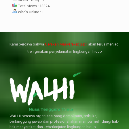
mprioritaskan penyelesaian
Total views : 13324
flik agraria di desa mereka.
Who's Online : 1
壯陽藥台灣購物
犀利士壯陽藥線上購買
但俗話說“是藥三分毒”，另外從
晚睡熬夜、睡眠過少會影響心臟
個人情感來說不管是ED患者自己還
健康、動脈血管健康，使心臟動泵
是其性伴侶，對長期依靠威而鋼支
出血液的力量變弱，血管動脈老化
撐性生活肯定都是非常不滿意的，
變窄，從而引起器質性勃起功能障
Kami percaya bahwa
Gerakan Masyarakat Sipil
akan terus menjadi
威而鋼
礙（陽痿）。
, 因此只要了解避免了以上禁
犀利士
的副作用類
忌症，現有的臨床經驗來看，在醫
似，所以亦會加重犀利士副作用症
tren gerakan penyelamatan lingkungan hidup
生指導下長期服用威而鋼還是沒有
狀，請應謹慎使用。
問題的。
WALHI percaya organisasi yang demokratis, terbuka,
bertanggung jawab dan profesional akan mampu melindungi hak-
hak masyarakat dan keberlanjutan lingkungan hidup