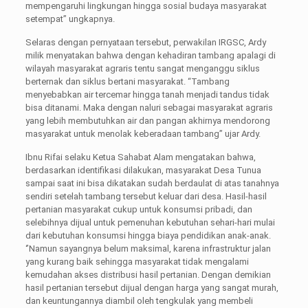
mempengaruhi lingkungan hingga sosial budaya masyarakat
setempat” ungkapnya.
Selaras dengan pernyataan tersebut, perwakilan IRGSC, Ardy
milik menyatakan bahwa dengan kehadiran tambang apalagi di
wilayah masyarakat agraris tentu sangat menganggu siklus
berternak dan siklus bertani masyarakat. “Tambang
menyebabkan air tercemar hingga tanah menjadi tandus tidak
bisa ditanami. Maka dengan naluri sebagai masyarakat agraris
yang lebih membutuhkan air dan pangan akhirnya mendorong
masyarakat untuk menolak keberadaan tambang” ujar Ardy.
Ibnu Rifai selaku Ketua Sahabat Alam mengatakan bahwa,
berdasarkan identifikasi dilakukan, masyarakat Desa Tunua
sampai saat ini bisa dikatakan sudah berdaulat di atas tanahnya
sendiri setelah tambang tersebut keluar dari desa. Hasil-hasil
pertanian masyarakat cukup untuk konsumsi pribadi, dan
selebihnya dijual untuk pemenuhan kebutuhan sehari-hari mulai
dari kebutuhan konsumsi hingga biaya pendidikan anak-anak.
‘’Namun sayangnya belum maksimal, karena infrastruktur jalan
yang kurang baik sehingga masyarakat tidak mengalami
kemudahan akses distribusi hasil pertanian. Dengan demikian
hasil pertanian tersebut dijual dengan harga yang sangat murah,
dan keuntungannya diambil oleh tengkulak yang membeli