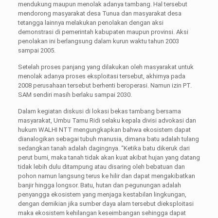
mendukung maupun menolak adanya tambang. Hal tersebut
mendorong masyarakat desa Tunua dan masyarakat desa
tetangga lainnya melakukan penolakan dengan aksi
demonstrasi di pemerintah kabupaten maupun provinsi. Aksi
penolakan ini berlangsung dalam kurun waktu tahun 2003
sampai 2005.
Setelah proses panjang yang dilakukan oleh masyarakat untuk
menolak adanya proses eksploitasi tersebut, akhirnya pada
2008 perusahaan tersebut berhenti beroperasi. Namun izin PT.
SAM sendiri masih berlaku sampai 2030.
Dalam kegiatan diskusi di lokasi bekas tambang bersama
masyarakat, Umbu Tamu Ridi selaku kepala divisi advokasi dan
hukum WALHI NTT mengungkapkan bahwa ekosistem dapat
dianalogikan sebagai tubuh manusia, dimana batu adalah tulang
sedangkan tanah adalah dagingnya. “Ketika batu dikeruk dari
perut bumi, maka tanah tidak akan kuat akibat hujan yang datang
tidak lebih dulu ditampung atau disaring oleh bebatuan dan
pohon namun langsung terus ke hilir dan dapat mengakibatkan
banjir hingga longsor. Batu, hutan dan pegunungan adalah
penyangga ekosistem yang menjaga kestabilan lingkungan,
dengan demikian jika sumber daya alam tersebut dieksploitasi
maka ekosistem kehilangan keseimbangan sehingga dapat