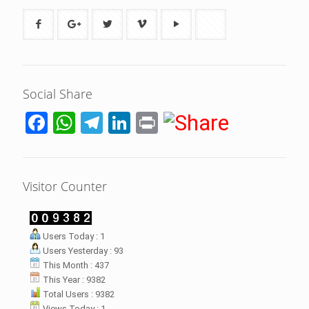
Social Share
Facebook
WhatsApp
Telegram
LinkedIn
Print
Visitor Counter
LHI Desak
Users Today : 1
datangan masyarakat dua desa
Users Yesterday : 93
rsebut bukan merupakan
datangan pertama ke
This Month : 437
menterian ATR/ BPN. Warga
This Year : 9382
rharap kunjungan kali ini membuat
Total Users : 9382
menterian ATR/BPN
Views Today : 1