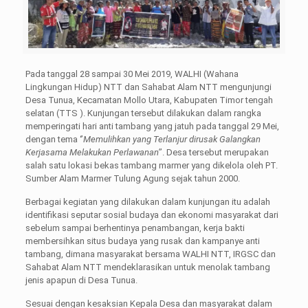
Pada tanggal 28 sampai 30 Mei 2019, WALHI (Wahana
Lingkungan Hidup) NTT dan Sahabat Alam NTT mengunjungi
Desa Tunua, Kecamatan Mollo Utara, Kabupaten Timor tengah
selatan (TTS ). Kunjungan tersebut dilakukan dalam rangka
memperingati hari anti tambang yang jatuh pada tanggal 29 Mei,
dengan tema ‘’
Memulihkan yang Terlanjur dirusak
G
alangkan
K
erjasama
M
elakukan
P
erlawanan’
’. Desa tersebut merupakan
salah satu lokasi bekas tambang marmer yang dikelola oleh PT.
Sumber Alam Marmer Tulung Agung sejak tahun 2000.
Berbagai kegiatan yang dilakukan dalam kunjungan itu adalah
identifikasi seputar sosial budaya dan ekonomi masyarakat dari
sebelum sampai berhentinya penambangan, kerja bakti
membersihkan situs budaya yang rusak dan kampanye anti
tambang, dimana masyarakat bersama WALHI NTT, IRGSC dan
Sahabat Alam NTT mendeklarasikan untuk menolak tambang
jenis apapun di Desa Tunua.
Sesuai dengan kesaksian Kepala Desa dan masyarakat dalam