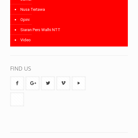
Nusa Tertawa
Opini
Siaran Pers Walhi NTT
Video
FIND US