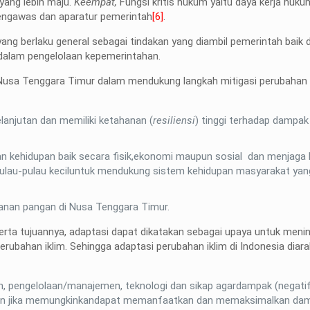
yang lebih maju.
Keempat,
Fungsi kritis hukum yaitu daya kerja huku
ngawas dan aparatur pemerintah
[6]
.
ang berlaku general sebagai tindakan yang diambil pemerintah baik d
dalam pengelolaan kepemerintahan.
Nusa Tenggara Timur dalam mendukung langkah mitigasi perubahan ik
anjutan dan memiliki ketahanan (
resiliensi
) tinggi terhadap dampa
 kehidupan baik secara fisik,ekonomi maupun sosial dan menjaga
pulau-pulau keciluntuk mendukung sistem kehidupan masyarakat yan
anan pangan di Nusa Tenggara Timur.
m serta tujuannya, adaptasi dapat dikatakan sebagai upaya untuk meni
rubahan iklim. Sehingga adaptasi perubahan iklim di Indonesia diar
an, pengelolaan/manajemen, teknologi dan sikap agardampak (negati
ahkan jika memungkinkandapat memanfaatkan dan memaksimalkan da