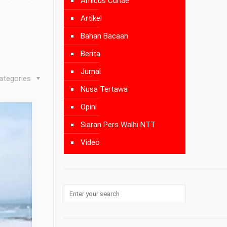
Amicus Curiae
Artikel
Bahan Bacaan
Berita
Jurnal
ategories
Nusa Tertawa
Opini
Siaran Pers Walhi NTT
Video