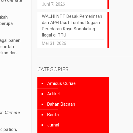
 on Climate
Juni 7, 2026
WALHI NTT Desak Pemerintah
gkah
dan APH Usut Tuntas Dugaan
 berupa
Peredaran Kayu Sonokeling
Ilegal di TTU
gagal panen
Mei 31, 2026
merintah
jakan dan
CATEGORIES
Amicus Curiae
Artikel
Bahan Bacaan
on Climate
Berita
Jurnal
cipation,