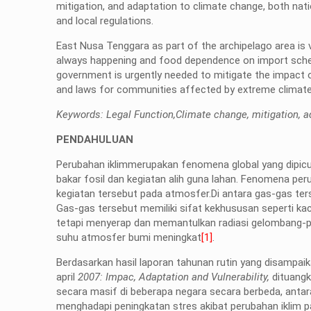
mitigation, and adaptation to climate change, both nati
and local regulations.
East Nusa Tenggara as part of the archipelago area is ve
always happening and food dependence on import schem
government is urgently needed to mitigate the impact o
and laws for communities affected by extreme climat
Keywords: Legal Function,Climate change, mitigation, a
PENDAHULUAN
Perubahan iklimmerupakan fenomena global yang dipic
bakar fosil dan kegiatan alih guna lahan. Fenomena per
kegiatan tersebut pada atmosfer.Di antara gas-gas ter
Gas-gas tersebut memiliki sifat kekhususan seperti k
tetapi menyerap dan memantulkan radiasi gelombang-pan
suhu atmosfer bumi meningkat
[1]
.
Berdasarkan hasil laporan tahunan rutin yang disampa
april
2007: Impac, Adaptation and Vulnerability,
dituangk
secara masif di beberapa negara secara berbeda, antara
menghadapi peningkatan stres akibat perubahan iklim p