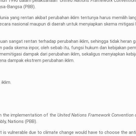
tahun 1990 dalam pelaksanaan
United Nations Framework Convention
gsa-Bangsa (PBB).
unia yang rentan akibat perubahan iklim tentunya harus memilih lan
ik secara nasional maupun di daerah untuk menyiapkan skema mitigasi
uan sangat rentan terhadap perubahan iklim, sehingga tidak heran 
gan pada skema inpor, oleh sebab itu, fungsi hukum dan kebijakan pe
emitigasi dampak dari perubahan iklim, sekaligus menyiapkan kebi
ena dampak ekstrem perubahan iklim.
iklim.
in the implementation of the
United Nations Framework Convention 
ly, Nations (PBB).
 is vulnerable due to climate change would have to choose the anti