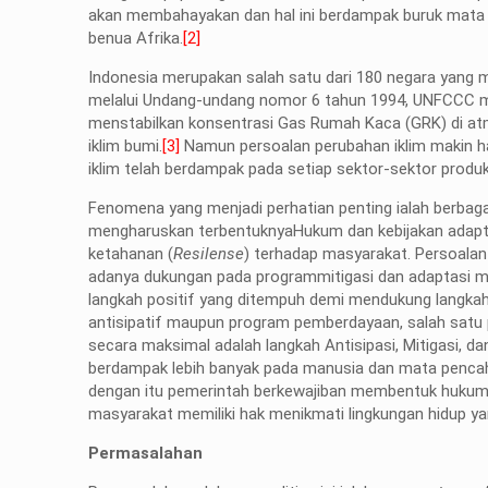
akan membahayakan dan hal ini berdampak buruk mata 
benua Afrika.
[2]
Indonesia merupakan salah satu dari 180 negara yang m
melalui Undang-undang nomor 6 tahun 1994, UNFCCC m
menstabilkan konsentrasi Gas Rumah Kaca (GRK) di at
iklim bumi.
[3]
Namun persoalan perubahan iklim makin ha
iklim telah berdampak pada setiap sektor-sektor produ
Fenomena yang menjadi perhatian penting ialah berbaga
mengharuskan terbentuknyaHukum dan kebijakan adapta
ketahanan (
Resilense
) terhadap masyarakat. Persoalan
adanya dukungan pada programmitigasi dan adaptasi m
langkah positif yang ditempuh demi mendukung langkah
antisipatif maupun program pemberdayaan, salah satu
secara maksimal adalah langkah Antisipasi, Mitigasi, 
berdampak lebih banyak pada manusia dan mata pencahar
dengan itu pemerintah berkewajiban membentuk hukum d
masyarakat memiliki hak menikmati lingkungan hidup y
Permasalahan