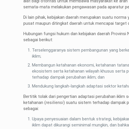
alat bagi otoritas untuk membawa masyarakat ke arah 
semata-mata melakukan pengawasan pada aparatur pe
Di lain pihak, kebijakan daerah merupakan suatu norma y
pusat maupun ditingkat daerah untuk mencapai target 
Hubungan fungsi hukum dan kebijakan daerah Provinsi 
sebagai berikut:
Terselenggaranya sistem pembangunan yang berkel
iklim;
Membangun ketahanan ekonomi, ketahanan tatanan
ekosistem serta ketahanan wilayah khusus serta 
terhadap dampak perubahan iklim; dan
Mendukung langkah-langkah adaptasi sektor ketah
Bertitik tolak dari pengertian adaptasi perubahan ikli
ketahanan (
resiliensi
) suatu sistem terhadap dampak pe
sebagai:
Upaya penyesuaian dalam bentuk strategi, kebijak
iklim dapat dikurangi seminimal mungkin, dan b