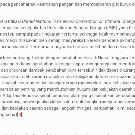
pada pencaharian, keamanan pangan dan memperparah gizi buruk di
eratifikasi
United Nations Framework Convention on Climate Chan
erupakan kesepakatan Perserikatan Bangsa-Bangsa (PBB) yang ber
mosfer, sampai pada tingkatan tertentu sehingga tidak membahaya
ri makin dirasakan oleh setiap masyarakat, karena bencana akibat
ksi masyarakat, terutama masyarakat petani, pekebun dan nelayan ke
i bencana yang terkait dengan perubahan iklim di Nusa Tenggara Ti
si dan mitigasi perubahan iklimagar dapat mengurangi dan mendu
 dan prakiraan dampak perubahan iklim tersebut tidak dapat dikuran
asyarakat, oleh karena itu hukum dan kebijakan daerah merupakan 
-langkah keamanan dan kesejahteraan masyarakat, baik kebijakan y
 persoalan penting yang membutuhkan hukum dan kebijakan daerah 
dan Adaptasi Bencana,sebab bencana alam yang disebabkan perubahan
aiannya, sehingga akan lebih sulit untuk bangkit mengurangi kemis
an kebijakan daerah sebagai langkah mitigasi perubahan iklim, seb
ang sehat
[4]
.