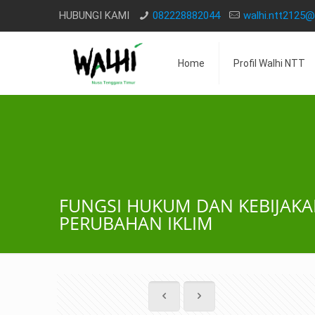
HUBUNGI KAMI
082228882044
walhi.ntt2125
Home
Profil Walhi NTT
FUNGSI HUKUM DAN KEBIJAKA
PERUBAHAN IKLIM