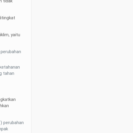
m tidak
itingkat
lim, yaitu
k perubahan
 ketahanan
g tahan
ngkatkan
ahkan
f) perubahan
mpak