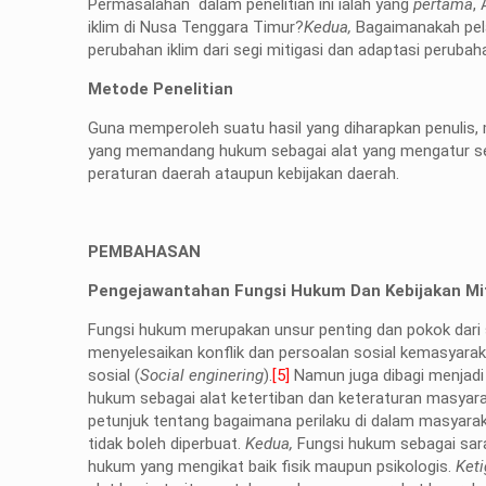
Permasalahan dalam penelitian ini ialah yang
pertama
,
iklim di Nusa Tenggara Timur?
Kedua,
Bagaimanakah pel
perubahan iklim dari segi mitigasi dan adaptasi perubah
Metode Penelitian
Guna memperoleh suatu hasil yang diharapkan penulis, m
yang memandang hukum sebagai alat yang mengatur se
peraturan daerah ataupun kebijakan daerah.
PEMBAHASAN
Pengejawantahan Fungsi Hukum Dan Kebijakan Mit
Fungsi hukum merupakan unsur penting dan pokok dari 
menyelesaikan konflik dan persoalan sosial kemasyarak
sosial (
Social enginering
).
[5]
Namun juga dibagi menjadi
hukum sebagai alat ketertiban dan keteraturan masya
petunjuk tentang bagaimana perilaku di dalam masyara
tidak boleh diperbuat.
Kedua,
Fungsi hukum sebagai sara
hukum yang mengikat baik fisik maupun psikologis.
Ket