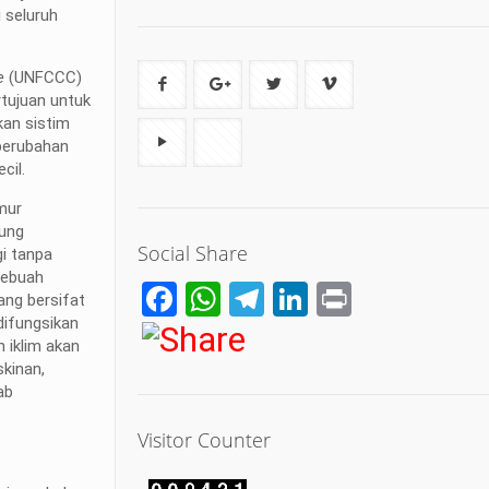
 seluruh
ge
(UNFCCC)
tujuan untuk
kan sistim
 perubahan
cil.
mur
kung
Social Share
gi tanpa
sebuah
Facebook
WhatsApp
Telegram
LinkedIn
Print
ang bersifat
difungsikan
 iklim akan
kinan,
ab
Visitor Counter