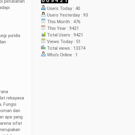
pi perubahan
adapi
Users Today : 40
Users Yesterday : 93
This Month : 476
This Year : 9421
Total Users : 9421
egi yuridis
Views Today : 51
dan
Total views : 13374
Who's Online : 1
rana
lat rekayasa
a,
Fungsi
edoman dan
an apa yang
arena sifat
merupakan