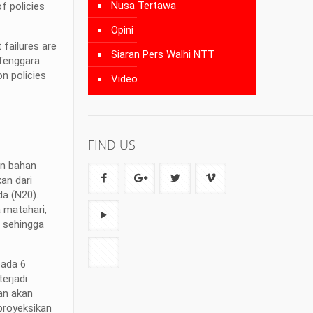
Nusa Tertawa
f policies
Opini
 failures are
Siaran Pers Walhi NTT
 Tenggara
n policies
Video
FIND US
an bahan
an dari
da (N20).
 matahari,
s sehingga
pada 6
erjadi
kan akan
proyeksikan