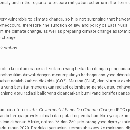
onally and in the regions to prepare mitigation scheme in the form o
ry vulnerable to climate change, so it is not surprising that harvest
eoccurs, therefore, the function of law and policy of East Nusa
f the climate change, as well as preparing climate change adaptatio
e change.
daptation
u oleh kegiatan manusia terutama yang berkaitan dengan pengguna
ubahan iklim diawali dengan menumpuknya berbagai gas yang dihasilk
sebut adalah karbon dioksida (CO2), Metana (CH4), dan Nitrous oksi
aca yang bersifat meneruskan radiasi gelombang-pendek atau cahaya
jang atau radiasi balik yang dipancarkan bumi yang bersifat pana
ikan pada forum
Inter Govermental Panel On Climate Change
(IPCC) 
an beberapa proyeksi ilmiah dampak dari perubahan iklim yang akan t
 lain di benua Afrika, antara 75 dan 250 juta orang yang diproyeksi
ada tahun 2020. Produksi pertanian, termasuk akses ke makanan, di