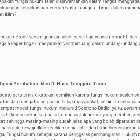
 Apakah fungsi hukum telah diejawantahkan dalam rangka menghada
aksanaan kebijakan pemerintah Nusa Tenggara Timur dalam mengh
an iklim?
aka metode yang digunakan ialah penelitian yuridis normatif, dari s
gala kepentingan masyarakat yangtertuang dalam undang-undang 
igasi Perubahan Iklim Di Nusa Tenggara Timur
suatu peraturan, dikatakan demikian karena fungsi hukum adalah sa
atan dan mengatur pergaulan hidup masyarakat, selain itu sebagai a
 empat model fungsi hukum menurud Soerjono Dirdjo, yaitu,
pertam
rakat. Dimungkinkan karena sifat dan watak hukum yang memberi p
kat sehingga masing-masing sudah jelas apa yang boleh diperbuat d
na untuk mewujudkan keadilan sosial lahir dan batin dimungkinkan k
iga,
Fungsi hukum sebagai sarana penggerak pembangunan. Hukum 