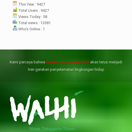
menterian ATR/ BPN. Warga
This Year : 9427
rharap kunjungan kali ini membuat
Total Users : 9427
menterian ATR/BPN
Views Today : 58
mprioritaskan penyelesaian
Total views : 13381
flik agraria di desa mereka.
Who's Online : 1
壯陽藥台灣購物
犀利士壯陽藥線上購買
但俗話說“是藥三分毒”，另外從
晚睡熬夜、睡眠過少會影響心臟
個人情感來說不管是ED患者自己還
健康、動脈血管健康，使心臟動泵
是其性伴侶，對長期依靠威而鋼支
出血液的力量變弱，血管動脈老化
撐性生活肯定都是非常不滿意的，
變窄，從而引起器質性勃起功能障
Kami percaya bahwa
Gerakan Masyarakat Sipil
akan terus menjadi
威而鋼
礙（陽痿）。
, 因此只要了解避免了以上禁
犀利士
的副作用類
忌症，現有的臨床經驗來看，在醫
似，所以亦會加重犀利士副作用症
tren gerakan penyelamatan lingkungan hidup
生指導下長期服用威而鋼還是沒有
狀，請應謹慎使用。
問題的。