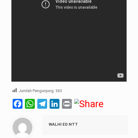
Jumlah Pengunjung:
363
Facebook
WhatsApp
Telegram
LinkedIn
Print
WALHI ED NTT