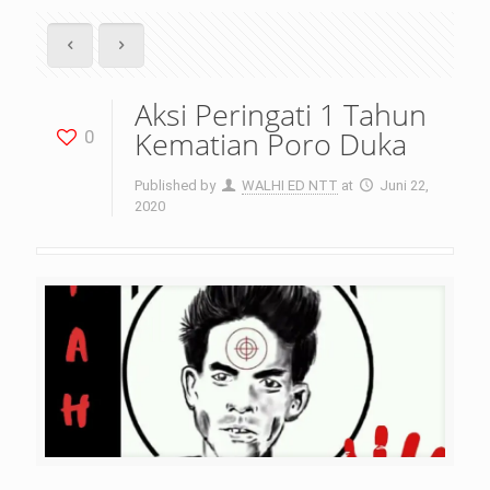
Aksi Peringati 1 Tahun
Kematian Poro Duka
0
Published by
WALHI ED NTT
at
Juni 22,
2020