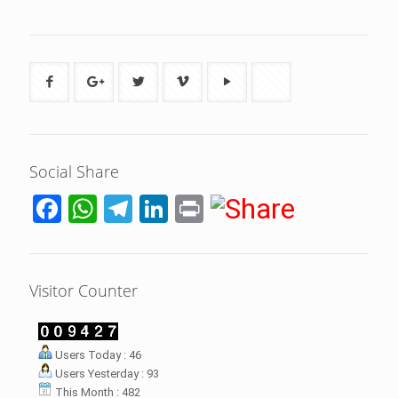
Social Share
Facebook
WhatsApp
Telegram
LinkedIn
Print
Visitor Counter
LHI Desak
Users Today : 46
datangan masyarakat dua desa
Users Yesterday : 93
rsebut bukan merupakan
datangan pertama ke
This Month : 482