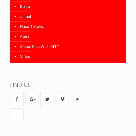
Berita
Jurnal
Nusa Tertawa
Opini
Siaran Pers Walhi NTT
Video
FIND US