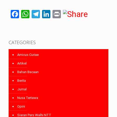
Facebook
WhatsApp
Telegram
LinkedIn
Print
CATEGORIES
Amicus Curiae
Artikel
Bahan Bacaan
Berita
Jurnal
Nusa Tertawa
Opini
Siaran Pers Walhi NTT