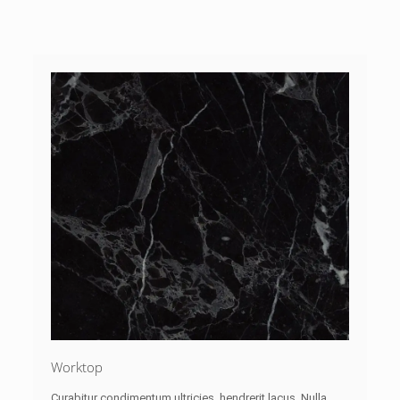
Worktop
Curabitur condimentum ultricies, hendrerit lacus. Nulla