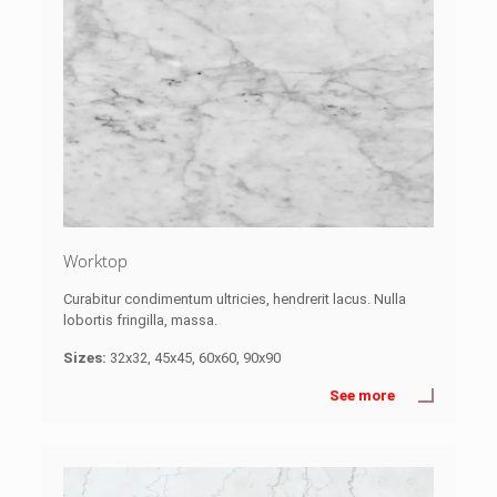
Worktop
Curabitur condimentum ultricies, hendrerit lacus. Nulla
lobortis fringilla, massa.
Sizes:
32x32, 45x45, 60x60, 90x90
See more