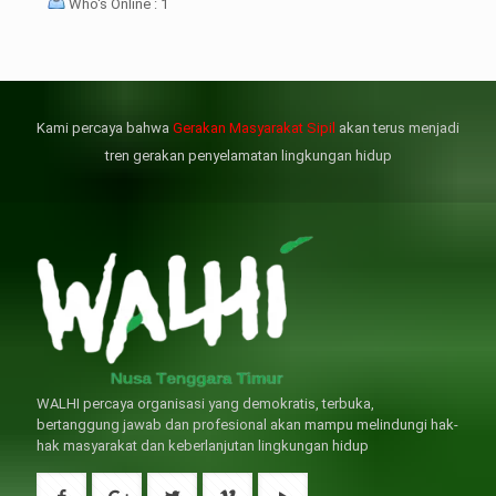
Who's Online : 1
壯陽藥台灣購物
犀利士壯陽藥線上購買
但俗話說“是藥三分毒”，另外從
晚睡熬夜、睡眠過少會影響心臟
個人情感來說不管是ED患者自己還
健康、動脈血管健康，使心臟動泵
是其性伴侶，對長期依靠威而鋼支
出血液的力量變弱，血管動脈老化
撐性生活肯定都是非常不滿意的，
變窄，從而引起器質性勃起功能障
Kami percaya bahwa
Gerakan Masyarakat Sipil
akan terus menjadi
威而鋼
礙（陽痿）。
, 因此只要了解避免了以上禁
犀利士
的副作用類
忌症，現有的臨床經驗來看，在醫
似，所以亦會加重犀利士副作用症
tren gerakan penyelamatan lingkungan hidup
生指導下長期服用威而鋼還是沒有
狀，請應謹慎使用。
問題的。
WALHI percaya organisasi yang demokratis, terbuka,
bertanggung jawab dan profesional akan mampu melindungi hak-
hak masyarakat dan keberlanjutan lingkungan hidup