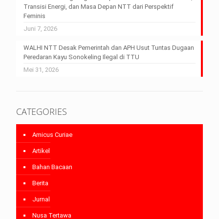
Transisi Energi, dan Masa Depan NTT dari Perspektif
Feminis
Juni 7, 2026
WALHI NTT Desak Pemerintah dan APH Usut Tuntas Dugaan
Peredaran Kayu Sonokeling Ilegal di TTU
Mei 31, 2026
CATEGORIES
Amicus Curiae
Artikel
Bahan Bacaan
Berita
Jurnal
Nusa Tertawa