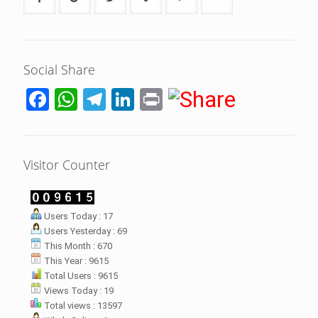
Social Share
Facebook
WhatsApp
Telegram
LinkedIn
Print
Visitor Counter
LHI Desak
Users Today : 17
datangan masyarakat dua desa
Users Yesterday : 69
rsebut bukan merupakan
datangan pertama ke
This Month : 670
menterian ATR/ BPN. Warga
This Year : 9615
rharap kunjungan kali ini membuat
Total Users : 9615
menterian ATR/BPN
Views Today : 19
mprioritaskan penyelesaian
Total views : 13597
flik agraria di desa mereka.