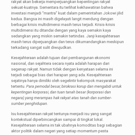
rakyat akan bekerja memperjuangkan kepentingan rakyat
sekuat-kuatnya. Sementara itu terlihat kekhawatiran bahwa
investasi menjadi “mantra” kuat dalam pemerintahan Jokowi jilid
kedua. Bangsa ini masih digelayuti langit mendung dengan
berbagai krisis multidimensi masih terus terjadi. Krisis-krisis
multidimensi itu ditandai dengan yang kaya semakin kaya
sedangkan yang miskin semakin tertindas. Janji kesejahteraan
masih terus diperjuangkan dan terus dikumandangkan meskipun
terkadang sangat sulit diwujudkan.
Kesejahteraan adalah tujuan dari pembangunan ekonomi
nasional, dan sejahtera secara nyata adalah harapan dari
segenap rakyat. Namun tidak dengan kenyataan selama ini
terjadi sebagai bias dari harapan yang ada. Kesejahteraan
sejatinya hanya dimiliki oleh segelintir kelompok masyarakat
tertentu.
Para pemodal besar, birokrasi korup dan mengabdi untuk
kepentingan korporasi, dan tuan tanah besar (korporasi dan
negara) yang merampas hak rakyat atas tanah dan sumber-
sumber penghidupan.
Isu kesejahteraan rakyat tentunya menjadi isu yang sangat
kontekstual diperbincangkan sampai di tingkat lokal.
Kesejahteraan selama ini tak ubahnya komoditas bagi sebagian
aktor politik dalam negeri yang setiap momentum pesta