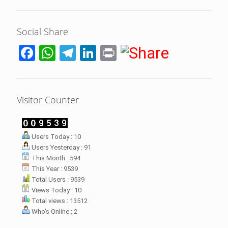
Social Share
Facebook
WhatsApp
Telegram
LinkedIn
Print
Visitor Counter
LHI Desak
Users Today : 10
datangan masyarakat dua desa
Users Yesterday : 91
rsebut bukan merupakan
datangan pertama ke
This Month : 594
menterian ATR/ BPN. Warga
This Year : 9539
rharap kunjungan kali ini membuat
Total Users : 9539
menterian ATR/BPN
Views Today : 10
mprioritaskan penyelesaian
Total views : 13512
flik agraria di desa mereka.
Who's Online : 2
壯陽藥台灣購物
犀利士壯陽藥線上購買