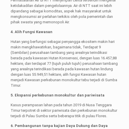
Permasalahan Air di NTT menyimpan cerita tersendiri mengenai
ketidakadilan dalam pengelolaannya. Air di NTT saat ini lebih
dipandang sebagai komoditas, aspek hak masyarakat untuk
mengkonsumsi air perlahan terkikis oleh pola pemerintah dan
pihak swasta yang memonopoli Air.
4. Alih Fungsi Kawasan
Hutan yang berfungsi sebagai penyangga ekositem makin hari
makin mengkhawatirkan, bagaimana tidak, Terdapat 9
(Sembilan) perusahaan tambang yang arealnya terindikasi
berada pada kawasan Hutan Konservasi, dengan luas 16.457,88
hektare, dan terdapat 77 (tujuh puluh tujuh) perusahaan tambang
yang arealnya terindikasi berada pada kawasan hutan lindung
dengan luas 55.949,51 hektare, alih fungsi Kawasan hutan
menjadi Kawasan perkebunan monokultur tebu terjadi di Sumba
Timur.
5. Ekspansi perkebunan monokultur dan pariwisata
Kasus perampasan lahan pada tahun 2019 di Nusa Tenggara
Timur terpotret di sektor pariwisata dan perkebunan monokultur
terjadi di Pulau Sumba serta beberapa titik di pulau Flores.
6. Pembangunan tanpa kajian Daya Dukung dan Daya