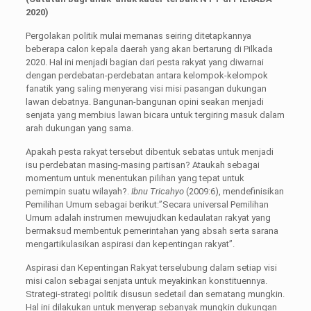
2020)
Pergolakan politik mulai memanas seiring ditetapkannya
beberapa calon kepala daerah yang akan bertarung di Pilkada
2020. Hal ini menjadi bagian dari pesta rakyat yang diwarnai
dengan perdebatan-perdebatan antara kelompok-kelompok
fanatik yang saling menyerang visi misi pasangan dukungan
lawan debatnya. Bangunan-bangunan opini seakan menjadi
senjata yang membius lawan bicara untuk tergiring masuk dalam
arah dukungan yang sama.
Apakah pesta rakyat tersebut dibentuk sebatas untuk menjadi
isu perdebatan masing-masing partisan? Ataukah sebagai
momentum untuk menentukan pilihan yang tepat untuk
pemimpin suatu wilayah?.
Ibnu Tricahyo
(2009:6), mendefinisikan
Pemilihan Umum sebagai berikut:”Secara universal Pemilihan
Umum adalah instrumen mewujudkan kedaulatan rakyat yang
bermaksud membentuk pemerintahan yang absah serta sarana
mengartikulasikan aspirasi dan kepentingan rakyat”.
Aspirasi dan Kepentingan Rakyat terselubung dalam setiap visi
misi calon sebagai senjata untuk meyakinkan konstituennya.
Strategi-strategi politik disusun sedetail dan sematang mungkin.
Hal ini dilakukan untuk menyerap sebanyak mungkin dukungan