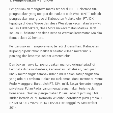
1. Pengerusakan Mangrove
Pengerusakan mangrove marak terjadi di NTT. Beberapa titik
pengrusakan yang sempat diadvokasi oleh WALHI NTT adalah
pengrusakan mangrove di Kabupaten Malaka oleh PT. IDK,
tepatnya di desa Weoe dan desa Weseben kecamatan Wewiku
seluas ±200 hektare, desa Motaain kecamatan Malaka Barat
seluas 10 hektare dan desa Rebasa Wemian kecamatan Malaka
Barat seluas 32 hektare.
Pengerusakan mangrove yang terjadi di desa Pariti Kabupaten
Kupang diperkirakan berkisar sekitar 200-an meter untuk
panjang dan lebarnya sekitar 3 meter lebih.
Dan bukan hanya itu, pengrusakan mangrove juga terjadi di
Lembata di desa Merdeka, kecamatan Lebatukan, bertujuan
untuk membangun tambak udang milik salah satu pengusaha
yang ada di Lembata. Selain itu, Reklamasi dan Privatisasi Pantai
Pede-Manggarai Barat oleh PT. SIM, milik Setya Novanto hingga
privatisasi Pulau Padar yang mengatasnamakan turisme dan
konservasi. Saat ini pengelolahan Pulau Padar di jantung TNK
sudah berada di PT. Komodo Wildlife Ecotourism (KWE) melalui
SK MENHUT/796/MENHUT-II/2014 tertanggal 29 September
2014.