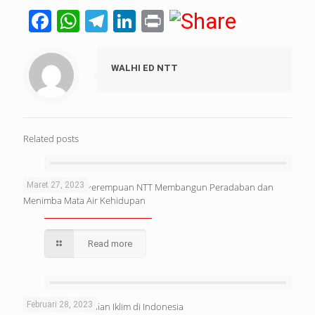
Facebook
WhatsApp
Telegram
LinkedIn
Print
WALHI ED NTT
Related posts
Maret 27, 2023
Hutan: Tempat Perempuan NTT Membangun Peradaban dan
Menimba Mata Air Kehidupan
Read more
Februari 28, 2023
Mendorong Keadilan Iklim di Indonesia