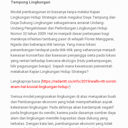
Tampung Lingkungan
Model pembangunan ini biasanya tanpa melalui Kajian
Lingkungan Hidup Strategis untuk megukur Daya Tampung dan
Daya Dukung Lingkungan sebagaimana amanat Undang-
Undang Pengelolaaan dan Perlindungan Lingkungan Hidup
Nomor 32 tahun 2009. Hal ini menjadi dasar pertanyaan bagi
maraknya infestasi tambang pasir di wilayah Flores Manggarai,
Ngada dan beberapa titik lainnya. Yang mana lokasi
penambangan terdapat pada titik-titik yang seharusnya menjadi
kawasan konserfasi dan kawasan penyangga serta pada lokasi
yang rentan terhadap bencana ekologis (Hulu perkampungan,
hilir pegunungan berapi). Sejauh mana keseriusan pemerintah
melakukan Kajian Lingkungan Hidup Strategis?
Lengkapnya baca (
https://radarntt.co/info/2019/walhi-ntt-soroti-
enam-hal-krusial-lingkungan-hidup/
)
Semua model pengrusakan lingkungan di atas merupakan buah
dari Pembangunan ekonomi yang tidak memperhatikan aspek
kelestarian lingkungan. Pada akhirnya akan berdampak negatif
pada lingkungan itu sendiri, karena pada dasarnya sumber daya
alam dan lingkungan memiliki kapasitas daya dukung yang
terbatas. Dengan kata lain, pembangunan ekonomi yang tidak