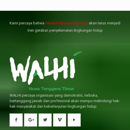
但俗話說“是藥三分毒”，另外從
晚睡熬夜、睡眠過少會影響心臟
個人情感來說不管是ED患者自己還
健康、動脈血管健康，使心臟動泵
是其性伴侶，對長期依靠威而鋼支
出血液的力量變弱，血管動脈老化
撐性生活肯定都是非常不滿意的，
變窄，從而引起器質性勃起功能障
Kami percaya bahwa
Gerakan Masyarakat Sipil
akan terus menjadi
威而鋼
礙（陽痿）。
, 因此只要了解避免了以上禁
犀利士
的副作用類
忌症，現有的臨床經驗來看，在醫
似，所以亦會加重犀利士副作用症
tren gerakan penyelamatan lingkungan hidup
生指導下長期服用威而鋼還是沒有
狀，請應謹慎使用。
問題的。
WALHI percaya organisasi yang demokratis, terbuka,
bertanggung jawab dan profesional akan mampu melindungi hak-
hak masyarakat dan keberlanjutan lingkungan hidup