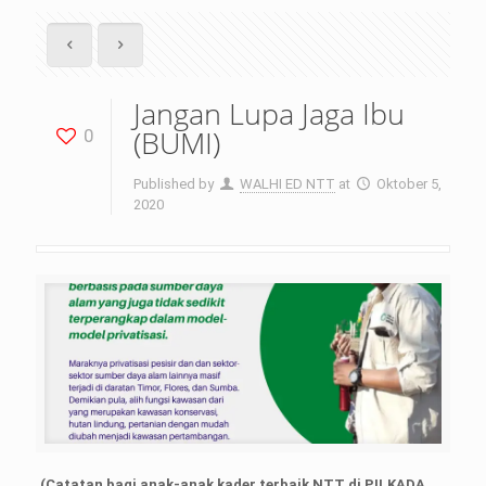
Jangan Lupa Jaga Ibu
(BUMI)
0
Published by
WALHI ED NTT
at
Oktober 5,
2020
(Catatan bagi anak-anak kader terbaik NTT di PILKADA