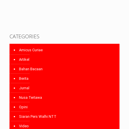
CATEGORIES
Amicus Curiae
Artikel
Bahan Bacaan
Berita
Jurnal
Nusa Tertawa
Opini
Siaran Pers Walhi NTT
Video