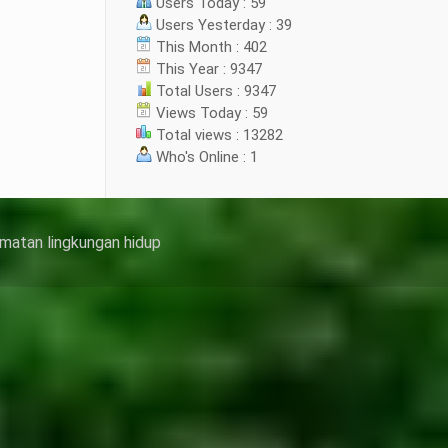
Users Today : 59
Users Yesterday : 39
This Month : 402
This Year : 9347
Total Users : 9347
Views Today : 59
Total views : 13282
Who's Online : 1
matan lingkungan hidup