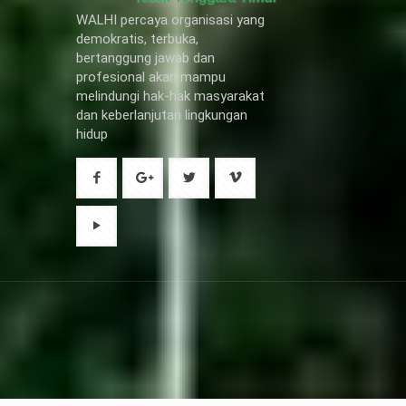
WALHI percaya organisasi yang
demokratis, terbuka,
bertanggung jawab dan
profesional akan mampu
melindungi hak-hak masyarakat
dan keberlanjutan lingkungan
hidup