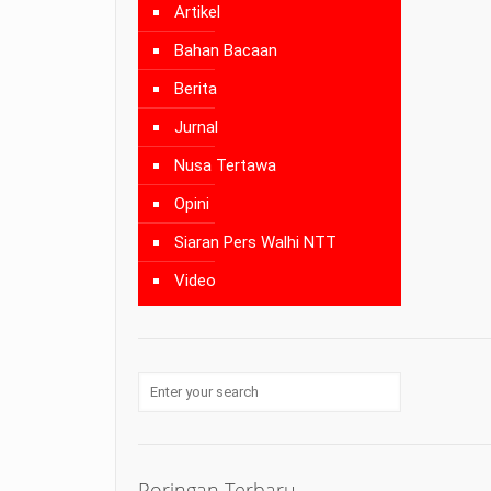
Artikel
Bahan Bacaan
Berita
Jurnal
Nusa Tertawa
Opini
Siaran Pers Walhi NTT
Video
Poringan Terbaru