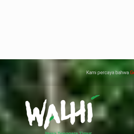
but bukan merupakan kedatangan pertama ke Kemen
ni membuat Kementerian ATR/BPN memprioritaskan pe
人情感來說不管是ED患者自己還是其性伴侶，對長期依
、動脈血管健康，使心臟動泵出血液的力量變弱，血
痿）。
 因此只要了解避免了以上禁忌症，現有的臨床經驗來看
犀利士
的副作用類似，所以亦會加重犀利士副
Kami percaya bahwa
G