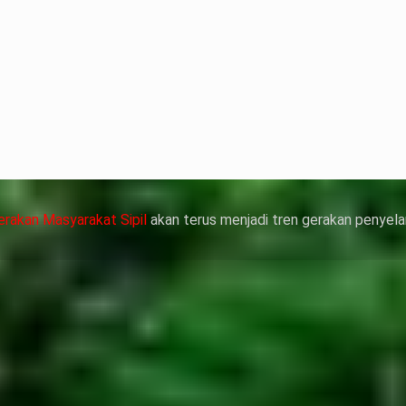
terian ATR/
nyelesaian
靠威而鋼支撐性
管動脈老化變
，在醫生指導下
作用症狀，請應
erakan Masyarakat Sipil
akan terus menjadi tren gerakan penyela